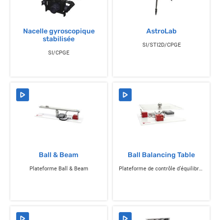
Nacelle gyroscopique
AstroLab
stabilisée
SI/STI2D/CPGE
SI/CPGE
Ball & Beam
Ball Balancing Table
Plateforme Ball & Beam
Plateforme de contrôle d’équilibre à bille avec 2 degrés de liberté