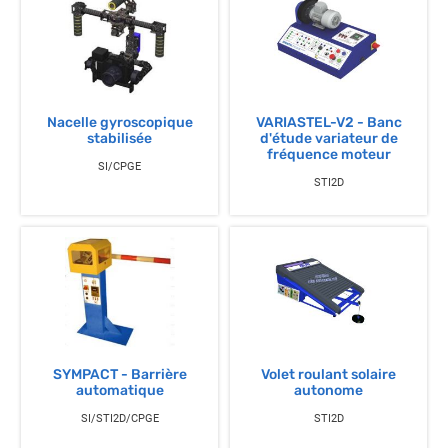
Nacelle gyroscopique
VARIASTEL-V2 - Banc
stabilisée
d'étude variateur de
fréquence moteur
SI/CPGE
STI2D
SYMPACT - Barrière
Volet roulant solaire
automatique
autonome
SI/STI2D/CPGE
STI2D