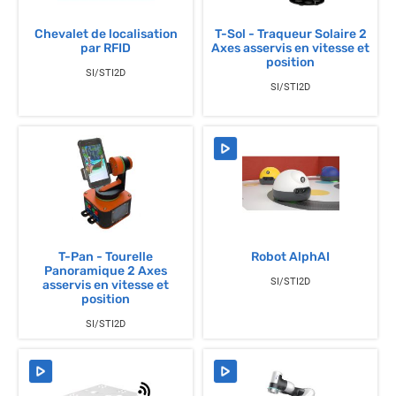
Chevalet de localisation
T-Sol - Traqueur Solaire 2
par RFID
Axes asservis en vitesse et
position
SI/STI2D
SI/STI2D
T-Pan - Tourelle
Robot AlphAI
Panoramique 2 Axes
SI/STI2D
asservis en vitesse et
position
SI/STI2D