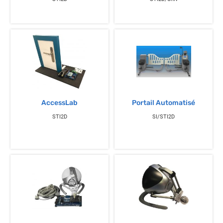
AccessLab
Portail Automatisé
STI2D
SI/STI2D