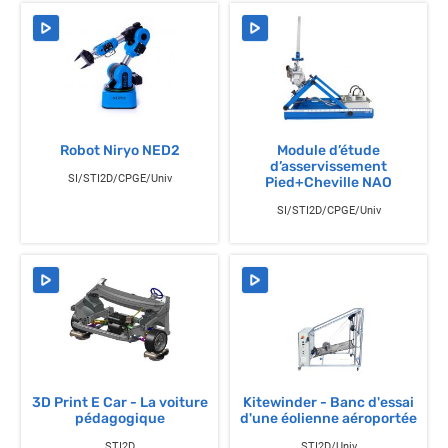
Robot Niryo NED2
Module d’étude
d’asservissement
SI/STI2D/CPGE/Univ
Pied+Cheville NAO
SI/STI2D/CPGE/Univ
3D Print E Car - La voiture
Kitewinder - Banc d'essai
pédagogique
d'une éolienne aéroportée
STI2D
STI2D/Univ