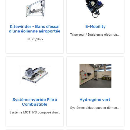
Kitewinder - Banc d'essai
E-Mobility
d'une éolienne aéroportée
Triporteur / Draisienne électrique & Kits de puissance et contrôle pour projets de mobilité électrique
STI2D/Univ
Système hybride Pile à
Hydrogène vert
Combustible
Systèmes didactiques et démonstrateurs autour de l’utilisation d’hydrogène comme vecteur d’énergie décarbonée
Système MOTHYS composé d’une pile à combustible PEM