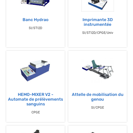
Banc Hydrao
Imprimante 3D
instrumentée
SI/STI2D
SI/STI2D/CPGE/Univ
HEMO-MIXER V2 -
Attelle de mobilisation du
Automate de prélèvements
genou
sanguins
SI/CPGE
CPGE