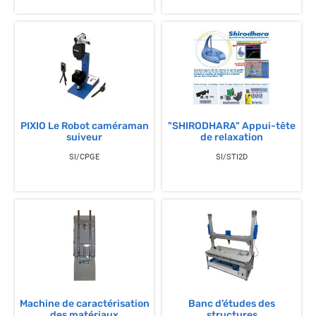
PIXIO Le Robot caméraman
"SHIRODHARA" Appui-tête
suiveur
de relaxation
SI/CPGE
SI/STI2D
Machine de caractérisation
Banc d’études des
des matériaux
structures