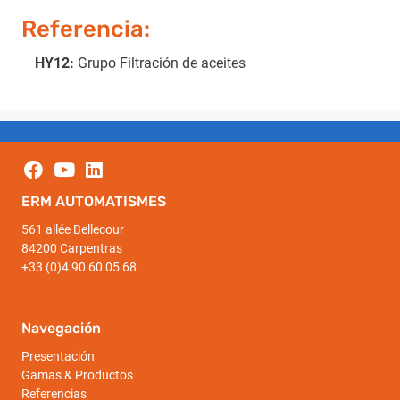
Referencia:
HY12:
Grupo Filtración de aceites
ERM AUTOMATISMES
561 allée Bellecour
84200 Carpentras
+33 (0)4 90 60 05 68
Navegación
Presentación
Gamas & Productos
Referencias