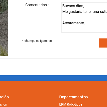
Comentarios :
* champs obligatoires
ación
Departamentos
ación
ERM Robotique