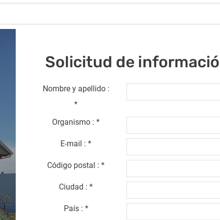
Solicitud de informaci
Nombre y apellido :
*
Organismo :
*
E-mail :
*
Código postal :
*
Ciudad :
*
País :
*