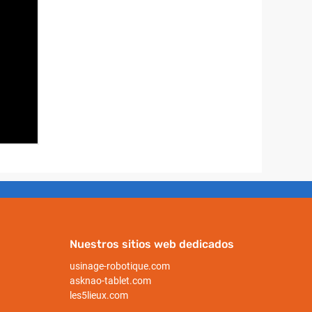
Nuestros sitios web dedicados
usinage-robotique.com
asknao-tablet.com
les5lieux.com