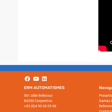
ERM AUTOMATISMES
Naveg
561 allée Bellecour
Present
84200 Carpentras
Gamas &
+33 (0)4 90 60 05 68
Referen
Contacto