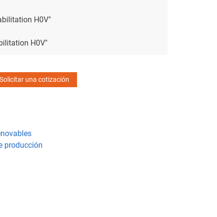
abilitation H0V"
bilitation H0V"
Solicitar una cotización
renovables
e producción