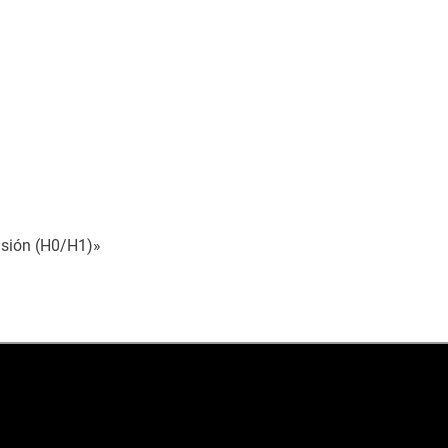
nsión (H0/H1)»