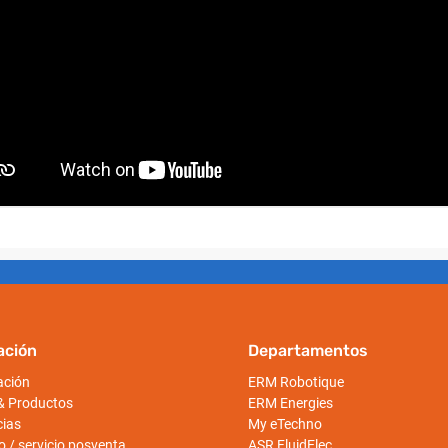
ación
Departamentos
ación
ERM Robotique
 Productos
ERM Energies
cias
My eTechno
 / servicio posventa
ASR FluidElec