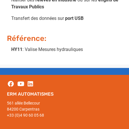
Travaux Publics
Transfert des données sur
port USB
Référence:
HY11
: Valise Mesures hydrauliques
ERM AUTOMATISMES
561 allée Bellecour
84200 Carpentras
+33 (0)4 90 60 05 68