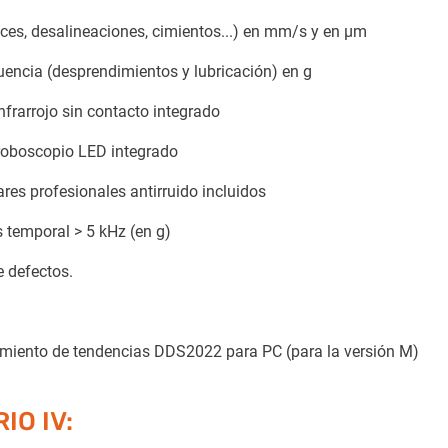
nces, desalineaciones, cimientos...) en mm/s y en µm
cuencia (desprendimientos y lubricación) en g
frarrojo sin contacto integrado
troboscopio LED integrado
ares profesionales antirruido incluidos
s temporal > 5 kHz (en g)
 defectos.
uimiento de tendencias DDS2022 para PC (para la versión M)
IO IV: