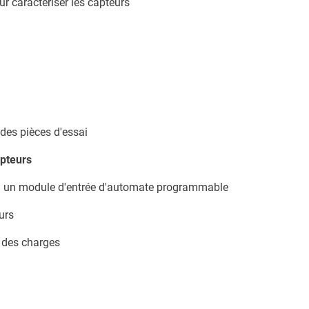
ur caractériser les capteurs
 des pièces d'essai
apteurs
 à un module d'entrée d'automate programmable
urs
r des charges