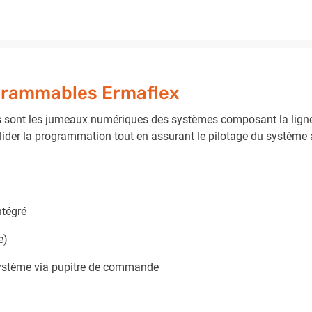
grammables Ermaflex
s
sont les jumeaux numériques des systèmes composant la ligne 
valider la programmation tout en assurant le pilotage du systè
ntégré
e)
ystème via pupitre de commande