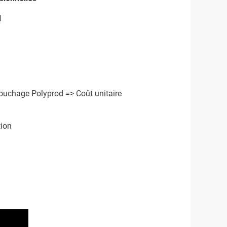
l
bouchage Polyprod => Coût unitaire
tion