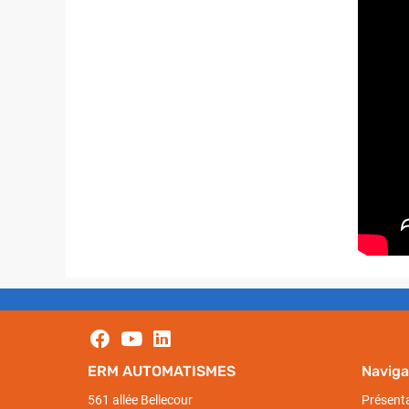
ERM AUTOMATISMES
Naviga
561 allée Bellecour
Présent