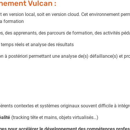
nnement Vulcan :
it en version local, soit en version cloud. Cet environnement perm
la formation
es, des apprenants, des parcours de formation, des activités pé
 temps réels et analyse des résultats
n à postériori permettant une analyse de(s) défaillance(s) et pr
érents contextes et systèmes originaux souvent difficile à inté
alité
(tracking tête et mains, objets virtualisés…)
sages pour accélérer le développement des compétences profes