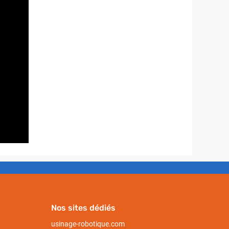
Nos sites dédiés
usinage-robotique.com