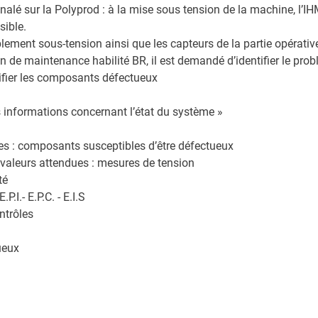
nalé sur la Polyprod : à la mise sous tension de la machine, l’IHM
sible.
lement sous-tension ainsi que les capteurs de la partie opérati
n de maintenance habilité BR, il est demandé d’identifier le pro
ntifier les composants défectueux
les informations concernant l’état du système »
s : composants susceptibles d’être défectueux
es valeurs attendues : mesures de tension
té
P.I.- E.P.C. - E.I.S
ntrôles
ueux